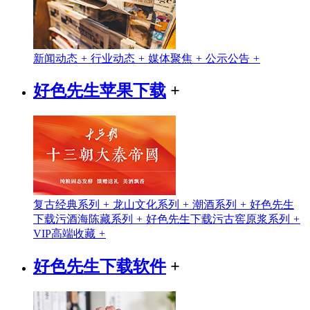
新闻动态
+
行业动态
+
媒体聚焦
+
公示公告
+
好色先生苹果下载
+
复古经典系列
+
龙山文化系列
+
潮酒系列
+
好色先生
下载污酒海陈藏系列
+
好色先生下载污古窖原浆系列
+
VIP高端收藏
+
好色先生下载软件
+