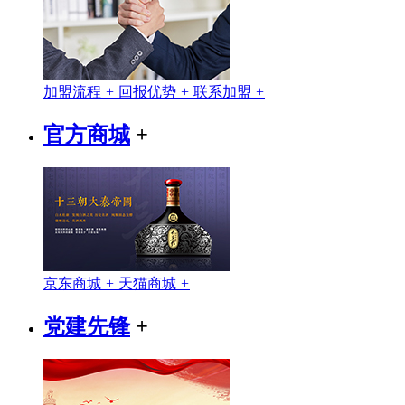
加盟流程
+
回报优势
+
联系加盟
+
官方商城
+
京东商城
+
天猫商城
+
党建先锋
+