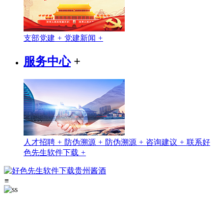
支部党建
+
党建新闻
+
服务中心
+
人才招聘
+
防伪溯源
+
防伪溯源
+
咨询建议
+
联系好
色先生软件下载
+
≡