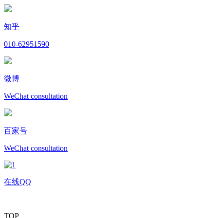
知乎
010-62951590
微博
WeChat consultation
百家号
WeChat consultation
在线QQ
TOP