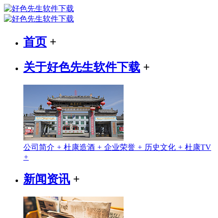
首页
+
关于好色先生软件下载
+
公司简介
+
杜康造酒
+
企业荣誉
+
历史文化
+
杜康TV
+
新闻资讯
+