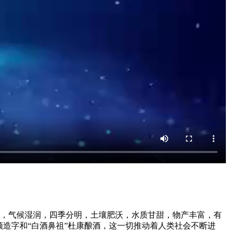
，四季分明，土壤肥沃，水质甘甜，物产丰富，有
仓颉造字和“白酒鼻祖”杜康酿酒，这一切推动着人类社会不断进