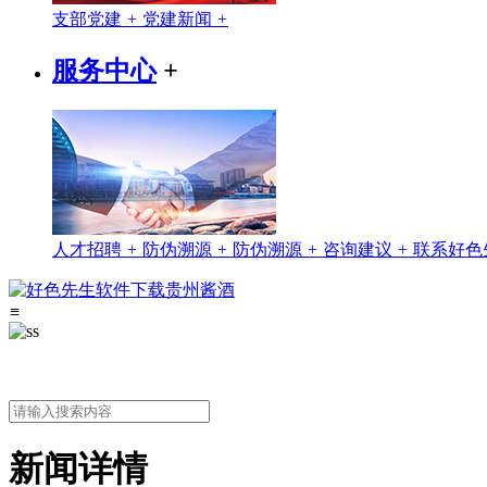
支部党建
+
党建新闻
+
服务中心
+
人才招聘
+
防伪溯源
+
防伪溯源
+
咨询建议
+
联系好色
≡
新闻详情