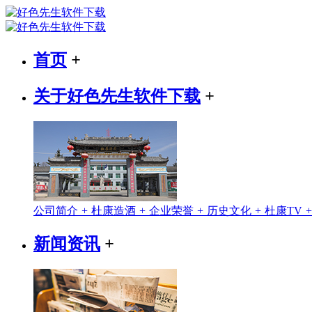
首页
+
关于好色先生软件下载
+
公司简介
+
杜康造酒
+
企业荣誉
+
历史文化
+
杜康TV
新闻资讯
+