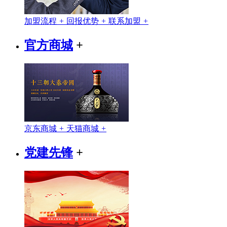
加盟流程
+
回报优势
+
联系加盟
+
官方商城
+
京东商城
+
天猫商城
+
党建先锋
+