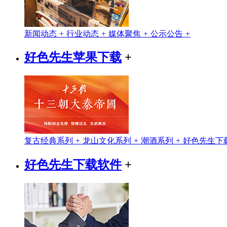
新闻动态
+
行业动态
+
媒体聚焦
+
公示公告
+
好色先生苹果下载
+
复古经典系列
+
龙山文化系列
+
潮酒系列
+
好色先生下
好色先生下载软件
+