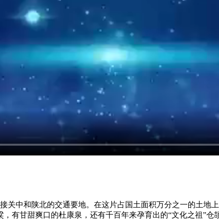
是连接关中和陕北的交通要地。在这片占国土面积万分之一的土地上，气候湿润
高粱，有甘甜爽口的杜康泉，还有千百年来孕育出的“文化之祖”