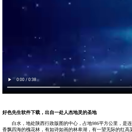
好色先生软件下载，出自一处人杰地灵的圣地
白水，地处陕西行政版图的中心，占地986平方公里，
香飘四海的槐花林，有如诗如画的林皋湖，有一望无际的红