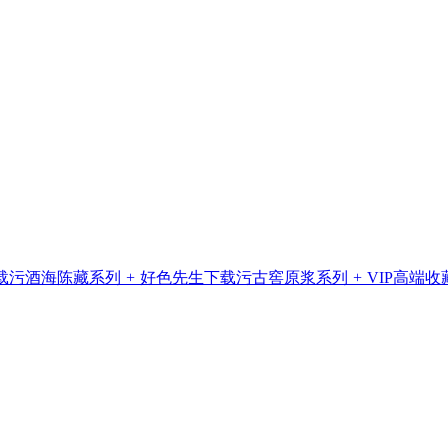
载污酒海陈藏系列
+
好色先生下载污古窖原浆系列
+
VIP高端收