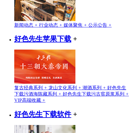
新闻动态
+
行业动态
+
媒体聚焦
+
公示公告
+
好色先生苹果下载
+
复古经典系列
+
龙山文化系列
+
潮酒系列
+
好色先生
下载污酒海陈藏系列
+
好色先生下载污古窖原浆系列
+
VIP高端收藏
+
好色先生下载软件
+