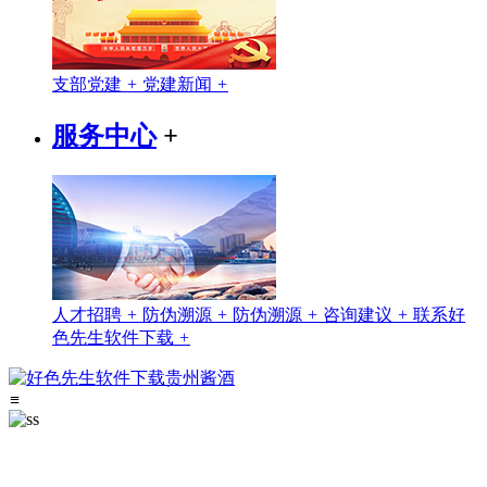
支部党建
+
党建新闻
+
服务中心
+
人才招聘
+
防伪溯源
+
防伪溯源
+
咨询建议
+
联系好
色先生软件下载
+
≡