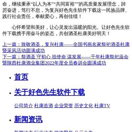
命，继续秉承“以人为本”“共同富裕””的高质量发展理念，踔
厉奋进，笃行不怠，为复兴好色先生软件下载这一民族品牌、
践行社会责任，奉献爱心，再创佳绩！
心怀希望和美好，让心灵发出温暖的阳光。让好色先生软
件下载携手用奋斗的姿态，共创酒圣杜康美好明天！
上一篇：致敬酒圣，复兴杜康——全国书画名家祭祀酒圣杜康
暨采风活动圆满成功
下一篇：祭酒圣 守初心 担使命 谋发展——千年杜康祭祀庙会
暨陕西杜康酒业集团2022年度全员春训会圆满成功
首页
关于好色先生软件下载
公司简介
杜康造酒
企业荣誉
历史文化
杜康TV
新闻资讯