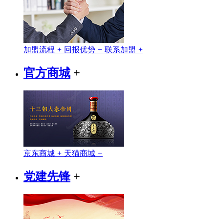
加盟流程
+
回报优势
+
联系加盟
+
官方商城
+
京东商城
+
天猫商城
+
党建先锋
+