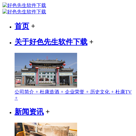
首页
+
关于好色先生软件下载
+
公司简介
+
杜康造酒
+
企业荣誉
+
历史文化
+
杜康TV
+
新闻资讯
+