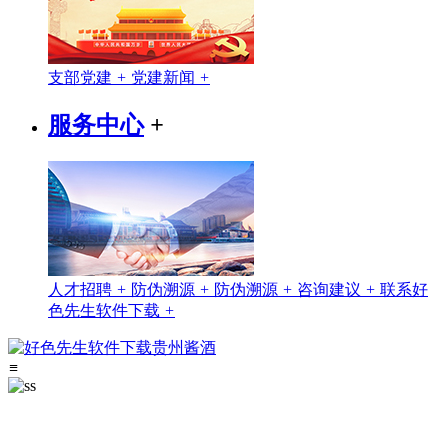
支部党建
+
党建新闻
+
服务中心
+
人才招聘
+
防伪溯源
+
防伪溯源
+
咨询建议
+
联系好
色先生软件下载
+
≡