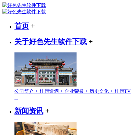
首页
+
关于好色先生软件下载
+
公司简介
+
杜康造酒
+
企业荣誉
+
历史文化
+
杜康TV
+
新闻资讯
+