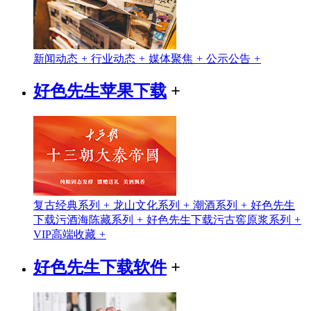
新闻动态
+
行业动态
+
媒体聚焦
+
公示公告
+
好色先生苹果下载
+
复古经典系列
+
龙山文化系列
+
潮酒系列
+
好色先生
下载污酒海陈藏系列
+
好色先生下载污古窖原浆系列
+
VIP高端收藏
+
好色先生下载软件
+