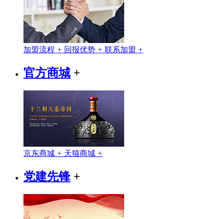
加盟流程
+
回报优势
+
联系加盟
+
官方商城
+
京东商城
+
天猫商城
+
党建先锋
+