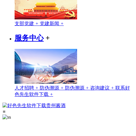
支部党建
+
党建新闻
+
服务中心
+
人才招聘
+
防伪溯源
+
防伪溯源
+
咨询建议
+
联系好
色先生软件下载
+
≡