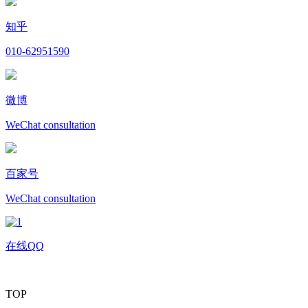
知乎
010-62951590
微博
WeChat consultation
百家号
WeChat consultation
在线QQ
TOP