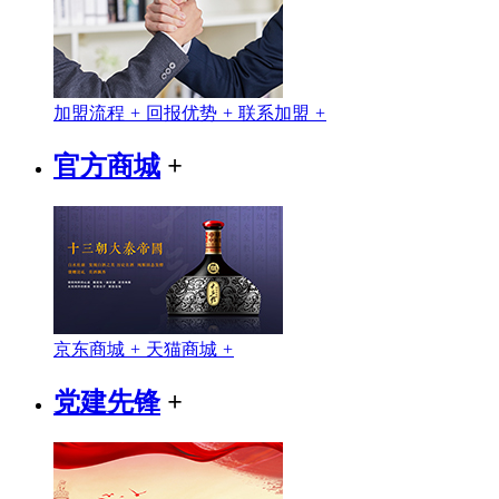
加盟流程
+
回报优势
+
联系加盟
+
官方商城
+
京东商城
+
天猫商城
+
党建先锋
+