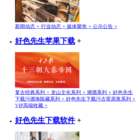
新闻动态
+
行业动态
+
媒体聚焦
+
公示公告
+
好色先生苹果下载
+
复古经典系列
+
龙山文化系列
+
潮酒系列
+
好色先生
下载污酒海陈藏系列
+
好色先生下载污古窖原浆系列
+
VIP高端收藏
+
好色先生下载软件
+