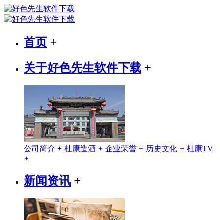
首页
+
关于好色先生软件下载
+
公司简介
+
杜康造酒
+
企业荣誉
+
历史文化
+
杜康TV
+
新闻资讯
+