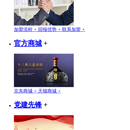
加盟流程
+
回报优势
+
联系加盟
+
官方商城
+
京东商城
+
天猫商城
+
党建先锋
+