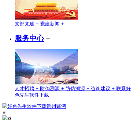
支部党建
+
党建新闻
+
服务中心
+
人才招聘
+
防伪溯源
+
防伪溯源
+
咨询建议
+
联系好
色先生软件下载
+
≡