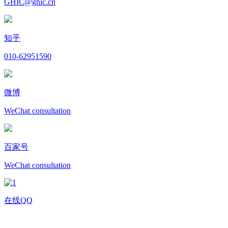
GHIC@ghic.cn
知乎
010-62951590
微博
WeChat consultation
百家号
WeChat consultation
在线QQ