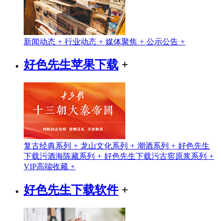
新闻动态
+
行业动态
+
媒体聚焦
+
公示公告
+
好色先生苹果下载
+
复古经典系列
+
龙山文化系列
+
潮酒系列
+
好色先生
下载污酒海陈藏系列
+
好色先生下载污古窖原浆系列
+
VIP高端收藏
+
好色先生下载软件
+