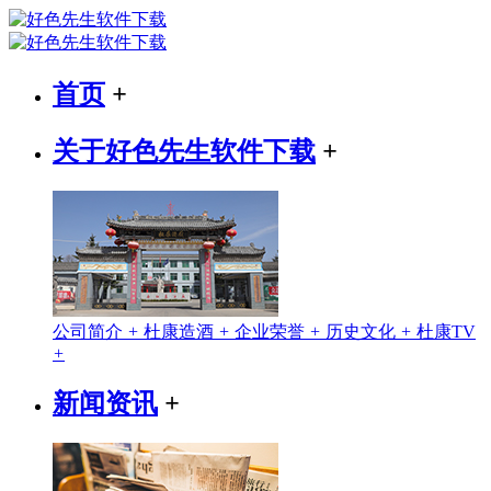
首页
+
关于好色先生软件下载
+
公司简介
+
杜康造酒
+
企业荣誉
+
历史文化
+
杜康TV
+
新闻资讯
+