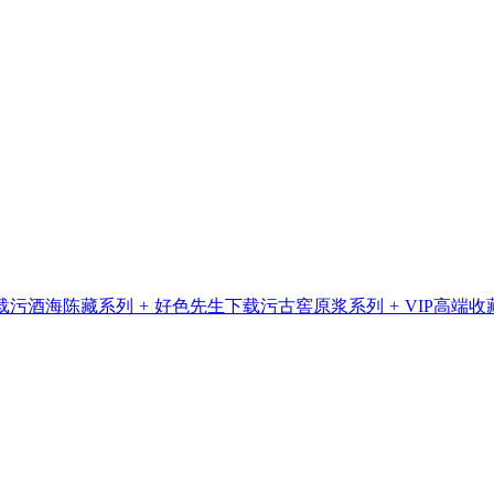
载污酒海陈藏系列
+
好色先生下载污古窖原浆系列
+
VIP高端收