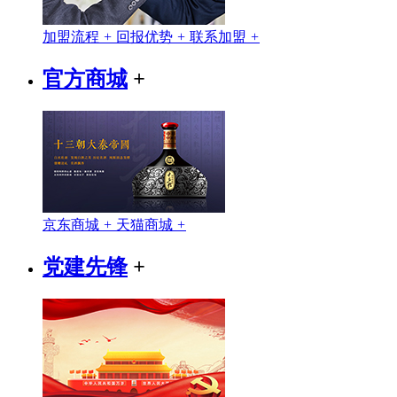
加盟流程
+
回报优势
+
联系加盟
+
官方商城
+
京东商城
+
天猫商城
+
党建先锋
+