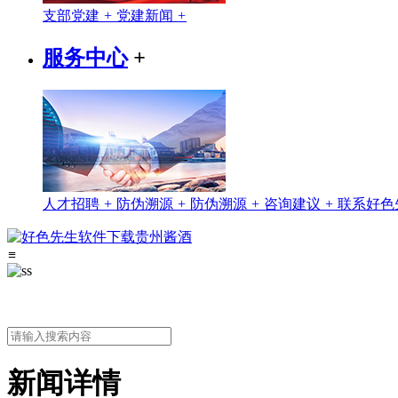
支部党建
+
党建新闻
+
服务中心
+
人才招聘
+
防伪溯源
+
防伪溯源
+
咨询建议
+
联系好色
≡
新闻详情