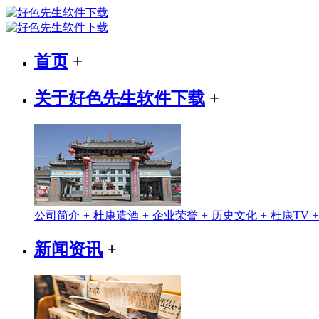
首页
+
关于好色先生软件下载
+
公司简介
+
杜康造酒
+
企业荣誉
+
历史文化
+
杜康TV
新闻资讯
+