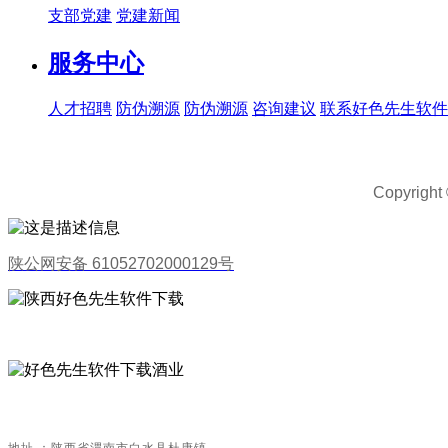
支部党建
党建新闻
服务中心
人才招聘
防伪溯源
防伪溯源
咨询建议
联系好色先生软件
Copyri
陕公网安备 61052702000129号
地址：陕西省渭南市白水县杜康镇