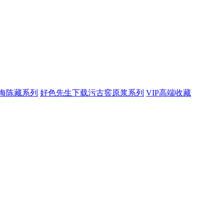
海陈藏系列
好色先生下载污古窖原浆系列
VIP高端收藏