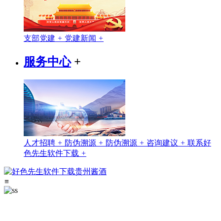
支部党建
+
党建新闻
+
服务中心
+
人才招聘
+
防伪溯源
+
防伪溯源
+
咨询建议
+
联系好
色先生软件下载
+
≡