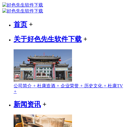
首页
+
关于好色先生软件下载
+
公司简介
+
杜康造酒
+
企业荣誉
+
历史文化
+
杜康TV
+
新闻资讯
+