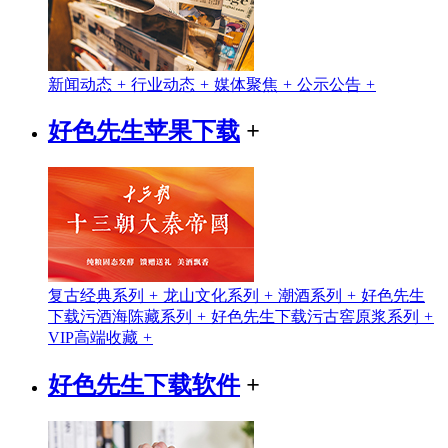
新闻动态
+
行业动态
+
媒体聚焦
+
公示公告
+
好色先生苹果下载
+
复古经典系列
+
龙山文化系列
+
潮酒系列
+
好色先生
下载污酒海陈藏系列
+
好色先生下载污古窖原浆系列
+
VIP高端收藏
+
好色先生下载软件
+