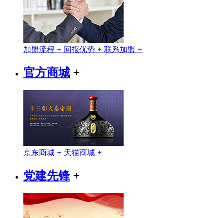
加盟流程
+
回报优势
+
联系加盟
+
官方商城
+
京东商城
+
天猫商城
+
党建先锋
+