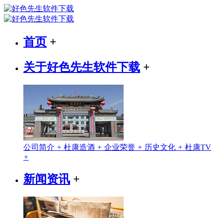
首页
+
关于好色先生软件下载
+
公司简介
+
杜康造酒
+
企业荣誉
+
历史文化
+
杜康TV
+
新闻资讯
+