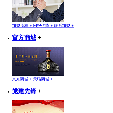
加盟流程
+
回报优势
+
联系加盟
+
官方商城
+
京东商城
+
天猫商城
+
党建先锋
+