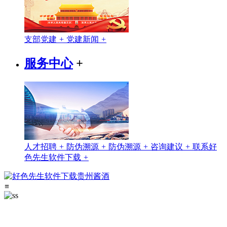
支部党建
+
党建新闻
+
服务中心
+
人才招聘
+
防伪溯源
+
防伪溯源
+
咨询建议
+
联系好
色先生软件下载
+
≡