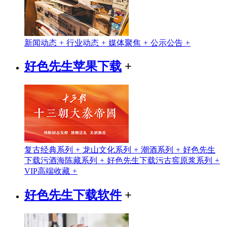
新闻动态
+
行业动态
+
媒体聚焦
+
公示公告
+
好色先生苹果下载
+
复古经典系列
+
龙山文化系列
+
潮酒系列
+
好色先生
下载污酒海陈藏系列
+
好色先生下载污古窖原浆系列
+
VIP高端收藏
+
好色先生下载软件
+