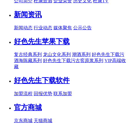
公司简介
杜康造酒
企业荣誉
历史文化
杜康TV
新闻资讯
新闻动态
行业动态
媒体聚焦
公示公告
好色先生苹果下载
复古经典系列
龙山文化系列
潮酒系列
好色先生下载污
酒海陈藏系列
好色先生下载污古窖原浆系列
VIP高端收
藏
好色先生下载软件
加盟流程
回报优势
联系加盟
官方商城
京东商城
天猫商城