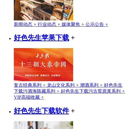
新闻动态
+
行业动态
+
媒体聚焦
+
公示公告
+
好色先生苹果下载
+
复古经典系列
+
龙山文化系列
+
潮酒系列
+
好色先生
下载污酒海陈藏系列
+
好色先生下载污古窖原浆系列
+
VIP高端收藏
+
好色先生下载软件
+