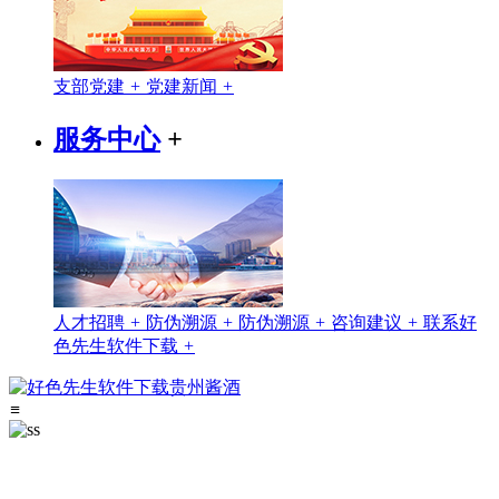
支部党建
+
党建新闻
+
服务中心
+
人才招聘
+
防伪溯源
+
防伪溯源
+
咨询建议
+
联系好
色先生软件下载
+
≡