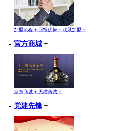
加盟流程
+
回报优势
+
联系加盟
+
官方商城
+
京东商城
+
天猫商城
+
党建先锋
+