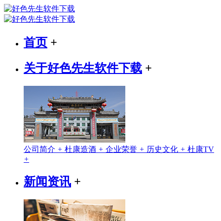
首页
+
关于好色先生软件下载
+
公司简介
+
杜康造酒
+
企业荣誉
+
历史文化
+
杜康TV
+
新闻资讯
+