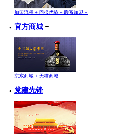
加盟流程
+
回报优势
+
联系加盟
+
官方商城
+
京东商城
+
天猫商城
+
党建先锋
+