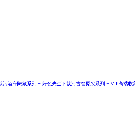
载污酒海陈藏系列
+
好色先生下载污古窖原浆系列
+
VIP高端收