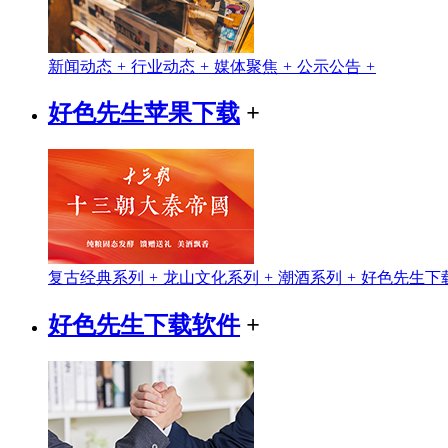
新闻动态
+
行业动态
+
媒体聚焦
+
公示公告
+
好色先生苹果下载
+
复古经典系列
+
龙山文化系列
+
潮酒系列
+
好色先生下
好色先生下载软件
+