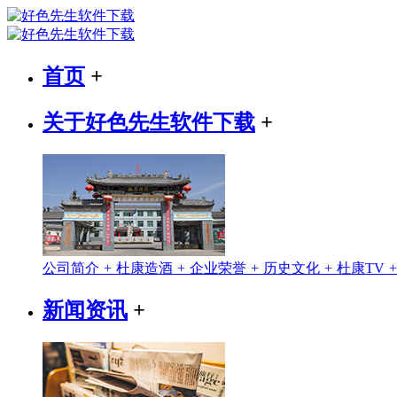
首页
+
关于好色先生软件下载
+
公司简介
+
杜康造酒
+
企业荣誉
+
历史文化
+
杜康TV
新闻资讯
+