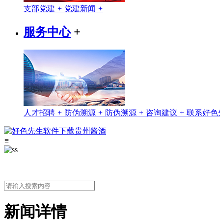
支部党建
+
党建新闻
+
服务中心
+
人才招聘
+
防伪溯源
+
防伪溯源
+
咨询建议
+
联系好色
≡
新闻详情