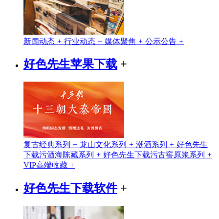
新闻动态
+
行业动态
+
媒体聚焦
+
公示公告
+
好色先生苹果下载
+
复古经典系列
+
龙山文化系列
+
潮酒系列
+
好色先生
下载污酒海陈藏系列
+
好色先生下载污古窖原浆系列
+
VIP高端收藏
+
好色先生下载软件
+