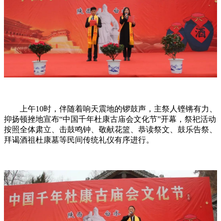
上午10时，伴随着响天震地的锣鼓声，主祭人铿锵有力、
抑扬顿挫地宣布“中国千年杜康古庙会文化节”开幕，祭祀活动
按照全体肃立、击鼓鸣钟、敬献花篮、恭读祭文、鼓乐告祭、
拜谒酒祖杜康墓等民间传统礼仪有序进行。