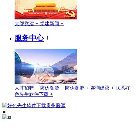
支部党建
+
党建新闻
+
服务中心
+
人才招聘
+
防伪溯源
+
防伪溯源
+
咨询建议
+
联系好
色先生软件下载
+
≡