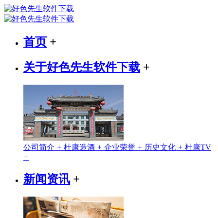
首页
+
关于好色先生软件下载
+
公司简介
+
杜康造酒
+
企业荣誉
+
历史文化
+
杜康TV
+
新闻资讯
+