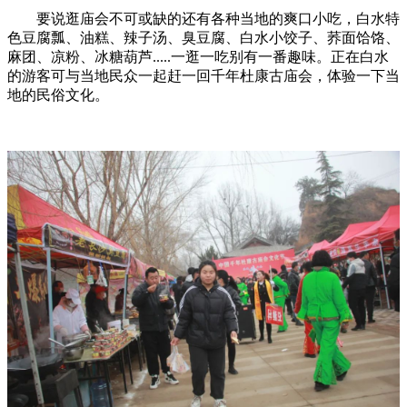
要说逛庙会不可或缺的还有各种当地的爽口小吃，白水特
色豆腐瓢、油糕、辣子汤、臭豆腐、白水小饺子、荞面饸饹、
麻团、凉粉、冰糖葫芦.....一逛一吃别有一番趣味。正在白水
的游客可与当地民众一起赶一回千年杜康古庙会，体验一下当
地的民俗文化。