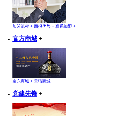
加盟流程
+
回报优势
+
联系加盟
+
官方商城
+
京东商城
+
天猫商城
+
党建先锋
+