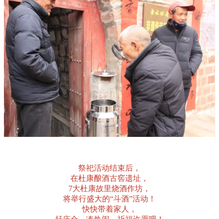
祭祀活动结束后，
在杜康酿酒古窖遗址，
7大杜康故里烧酒作坊，
将举行盛大的“斗酒”活动！
快快带着家人，