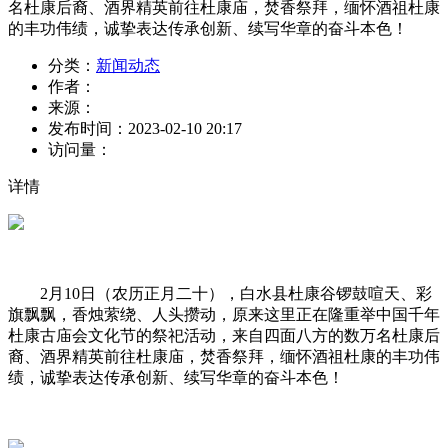
名杜康后裔、酒界精英前往杜康庙，焚香祭拜，缅怀酒祖杜康
的丰功伟绩，诚挚表达传承创新、续写华章的奋斗本色！
分类：
新闻动态
作者：
来源：
发布时间：
2023-02-10 20:17
访问量：
详情
2月10日（农历正月二十），白水县杜康谷锣鼓喧天、彩
旗飘飘，香烛萦绕、人头攒动，原来这里正在隆重举中国千年
杜康古庙会文化节的祭祀活动，来自四面八方的数万名杜康后
裔、酒界精英前往杜康庙，焚香祭拜，缅怀酒祖杜康的丰功伟
绩，诚挚表达传承创新、续写华章的奋斗本色！