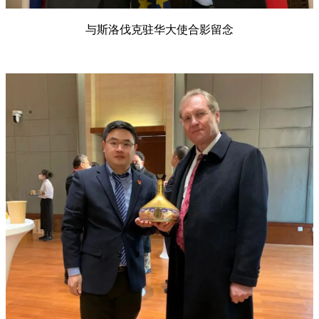
与斯洛伐克驻华大使合影留念