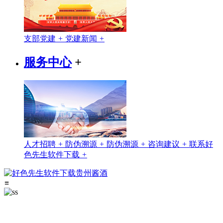
支部党建
+
党建新闻
+
服务中心
+
人才招聘
+
防伪溯源
+
防伪溯源
+
咨询建议
+
联系好
色先生软件下载
+
≡