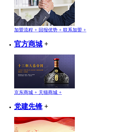
加盟流程
+
回报优势
+
联系加盟
+
官方商城
+
京东商城
+
天猫商城
+
党建先锋
+