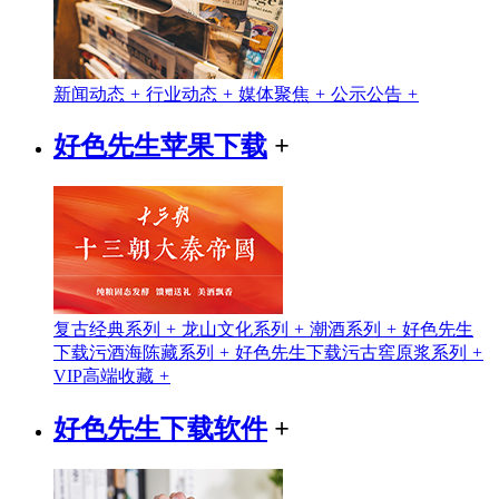
新闻动态
+
行业动态
+
媒体聚焦
+
公示公告
+
好色先生苹果下载
+
复古经典系列
+
龙山文化系列
+
潮酒系列
+
好色先生
下载污酒海陈藏系列
+
好色先生下载污古窖原浆系列
+
VIP高端收藏
+
好色先生下载软件
+