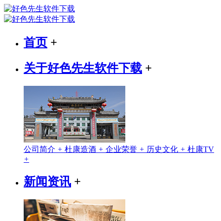
首页
+
关于好色先生软件下载
+
公司简介
+
杜康造酒
+
企业荣誉
+
历史文化
+
杜康TV
+
新闻资讯
+